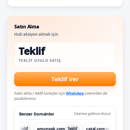
Satın Alma
Hızlı aksiyon almak için
Teklif
TEKLIF USULÜ SATIŞ
Teklif Ver
Satın alma / teklif süreçleri için
WhatsApp
üzerinden de
yazabilirsiniz.
Benzer Domainler
Üzerine gelince durur
m.tr
amonyak.com
catal.com.tr
co
Teklif
Teklif
Teklif