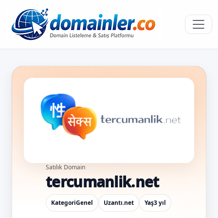
Satılık Domain
tercumanlik.net
Kategori
Genel
Uzantı
.net
Yaş
3 yıl