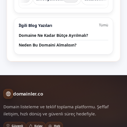
İlgili Blog Yazıları
Tümü
Domaine Ne Kadar Bütçe Ayrılmalı?
Neden Bu Domaini Almalısın?
domainler.co
Domain listeleme ve teklif toplama platformu. Şeffaf
iletişim, hızlı dönüş ve güvenli süreç hedefiyle.
Güvenli
Kolay
Hızlı