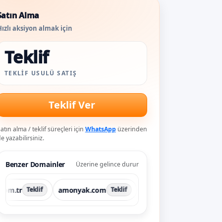
Satın Alma
ızlı aksiyon almak için
Teklif
TEKLIF USULÜ SATIŞ
Teklif Ver
atın alma / teklif süreçleri için
WhatsApp
üzerinden
e yazabilirsiniz.
Benzer Domainler
Üzerine gelince durur
amonyak.com
cokgen.com
domainc
Teklif
Teklif
Teklif