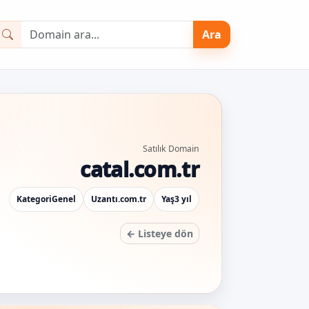
Ara
Satılık Domain
catal.com.tr
Kategori
Genel
Uzantı
.com.tr
Yaş
3 yıl
← Listeye dön