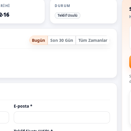
ARIHI
DURUM
2-16
Teklif Usulü
H
Bugün
Son 30 Gün
Tüm Zamanlar
S
d
E-posta *
.com.tr
acilisorganizasyonu.com
agop.com.tr
Teklif
Teklif