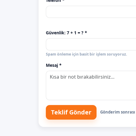
Telefon *
Güvenlik:
7 + 1
= ? *
Spam önleme için basit bir işlem soruyoruz.
Mesaj *
Teklif Gönder
Gönderim sonrası s