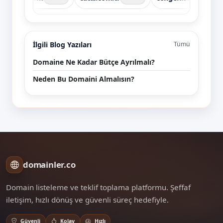
İlgili Blog Yazıları
Tümü
Domaine Ne Kadar Bütçe Ayrılmalı?
Neden Bu Domaini Almalısın?
domainler.co
Domain listeleme ve teklif toplama platformu. Şeffaf
iletişim, hızlı dönüş ve güvenli süreç hedefiyle.
Güvenli
Kolay
Hızlı