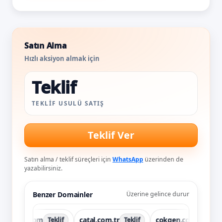
Satın Alma
Hızlı aksiyon almak için
Teklif
TEKLIF USULÜ SATIŞ
Teklif Ver
Satın alma / teklif süreçleri için
WhatsApp
üzerinden de
yazabilirsiniz.
Benzer Domainler
Üzerine gelince durur
yak.com
catal.com.tr
cokgen.com
Teklif
Teklif
Teklif