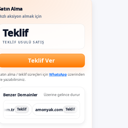
Satın Alma
ızlı aksiyon almak için
Teklif
TEKLIF USULÜ SATIŞ
Teklif Ver
atın alma / teklif süreçleri için
WhatsApp
üzerinden
e yazabilirsiniz.
Benzer Domainler
Üzerine gelince durur
r
amonyak.com
catal.com.tr
cokge
Teklif
Teklif
Teklif