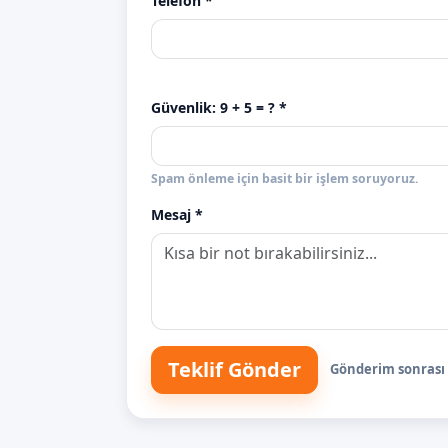
Telefon *
Güvenlik:
9 + 5
= ? *
Spam önleme için basit bir işlem soruyoruz.
Mesaj *
Teklif Gönder
Gönderim sonrası s