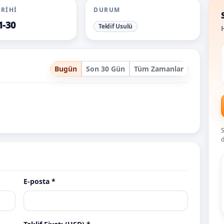
ARIHI
DURUM
1-30
Teklif Usulü
H
Bugün
Son 30 Gün
Tüm Zamanlar
S
d
E-posta *
n.com.tr
acilisorganizasyonu.com
agop.com.t
Teklif
Teklif