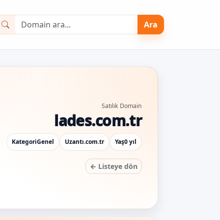
Ara
Satılık Domain
lades.com.tr
Kategori
Genel
Uzantı
.com.tr
Yaş
0 yıl
← Listeye dön