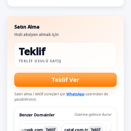
Satın Alma
Hızlı aksiyon almak için
Teklif
TEKLIF USULÜ SATIŞ
Teklif Ver
Satın alma / teklif süreçleri için
WhatsApp
üzerinden de
yazabilirsiniz.
Benzer Domainler
Üzerine gelince durur
amonyak.com
catal.com.tr
cokgen.com
Teklif
Teklif
T