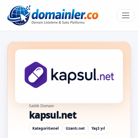
Satılık Domain
kapsul.net
Kategori
Genel
Uzantı
.net
Yaş
3 yıl