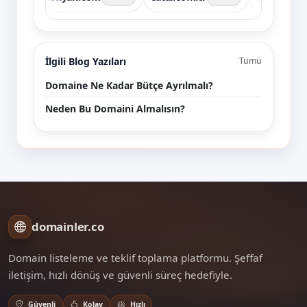
İlgili Blog Yazıları
Tümü
Domaine Ne Kadar Bütçe Ayrılmalı?
Neden Bu Domaini Almalısın?
domainler.co
Domain listeleme ve teklif toplama platformu. Şeffaf
iletişim, hızlı dönüş ve güvenli süreç hedefiyle.
Güvenli
Kolay
Hızlı