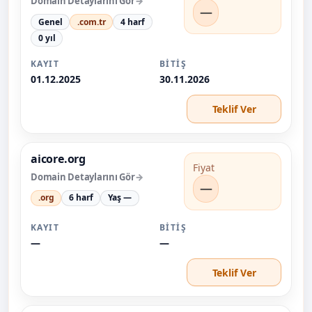
Domain Detaylarını Gör
—
Genel
.com.tr
4 harf
0 yıl
KAYIT
BITIŞ
01.12.2025
30.11.2026
Teklif Ver
aicore.org
Fiyat
Domain Detaylarını Gör
—
.org
6 harf
Yaş —
KAYIT
BITIŞ
—
—
Teklif Ver