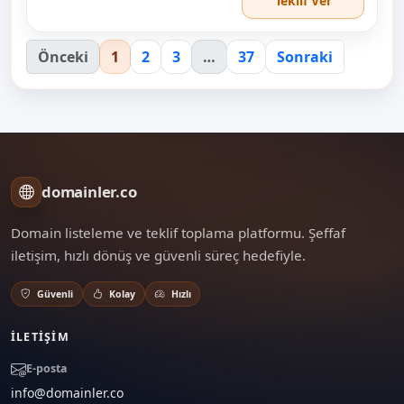
Teklif Ver
Önceki
1
2
3
…
37
Sonraki
domainler.co
Domain listeleme ve teklif toplama platformu. Şeffaf
iletişim, hızlı dönüş ve güvenli süreç hedefiyle.
Güvenli
Kolay
Hızlı
İLETIŞIM
E-posta
info@domainler.co