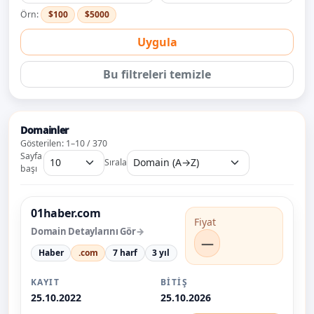
Örn:
$100
$5000
Uygula
Bu filtreleri temizle
Domainler
Gösterilen: 1–10 / 370
Sayfa
Sırala
başı
01haber.com
Fiyat
Domain Detaylarını Gör
—
Haber
.com
7 harf
3 yıl
KAYIT
BITIŞ
25.10.2022
25.10.2026