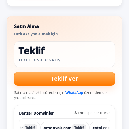
Satın Alma
Hızlı aksiyon almak için
Teklif
TEKLIF USULÜ SATIŞ
Teklif Ver
Satın alma / teklif süreçleri için
WhatsApp
üzerinden de
yazabilirsiniz.
Benzer Domainler
Üzerine gelince durur
p.com.tr
amonyak.com
catal.com.tr
Teklif
Teklif
Teklif