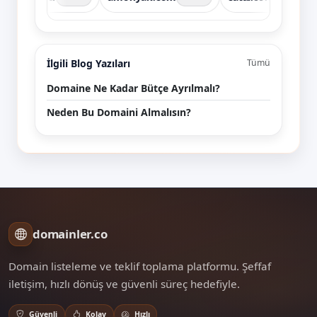
İlgili Blog Yazıları
Tümü
Domaine Ne Kadar Bütçe Ayrılmalı?
Neden Bu Domaini Almalısın?
domainler.co
Domain listeleme ve teklif toplama platformu. Şeffaf
iletişim, hızlı dönüş ve güvenli süreç hedefiyle.
Güvenli
Kolay
Hızlı