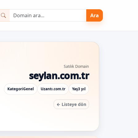
Ara
Satılık Domain
seylan.com.tr
Kategori
Genel
Uzantı
.com.tr
Yaş
3 yıl
← Listeye dön