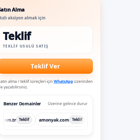
Satın Alma
ızlı aksiyon almak için
Teklif
TEKLIF USULÜ SATIŞ
Teklif Ver
atın alma / teklif süreçleri için
WhatsApp
üzerinden
e yazabilirsiniz.
Benzer Domainler
Üzerine gelince durur
r
amonyak.com
catal.com.tr
cokge
Teklif
Teklif
Teklif