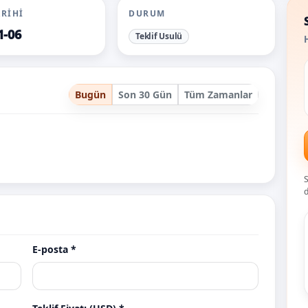
ARIHI
DURUM
1-06
Teklif Usulü
H
Bugün
Son 30 Gün
Tüm Zamanlar
S
d
E-posta *
n.com.tr
acilisorganizasyonu.com
agop.com.t
Teklif
Teklif