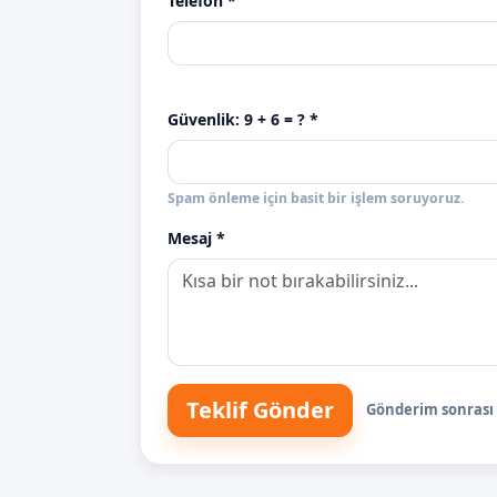
Telefon *
Güvenlik:
9 + 6
= ? *
Spam önleme için basit bir işlem soruyoruz.
Mesaj *
Teklif Gönder
Gönderim sonrası s