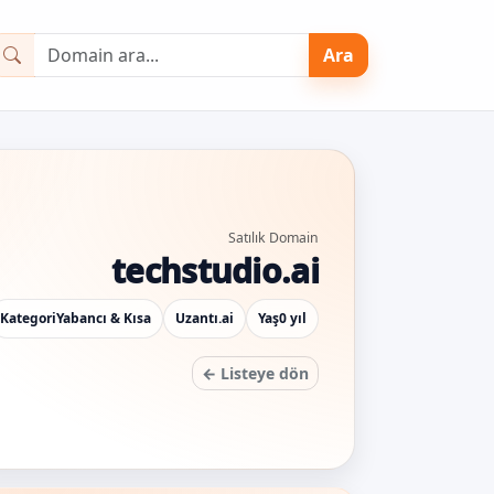
Ara
Satılık Domain
techstudio.ai
Kategori
Yabancı & Kısa
Uzantı
.ai
Yaş
0 yıl
← Listeye dön