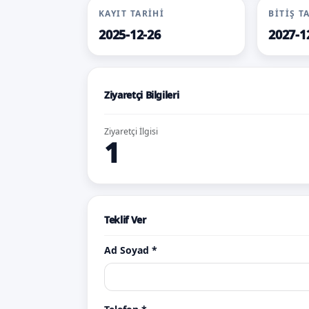
KAYIT TARIHI
BITIŞ T
2025-12-26
2027-1
Ziyaretçi Bilgileri
Ziyaretçi İlgisi
1
Teklif Ver
Ad Soyad *
399.si
Tekl