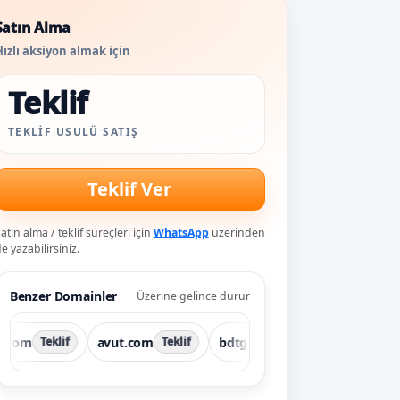
Satın Alma
ızlı aksiyon almak için
Teklif
TEKLIF USULÜ SATIŞ
Teklif Ver
atın alma / teklif süreçleri için
WhatsApp
üzerinden
e yazabilirsiniz.
Benzer Domainler
Üzerine gelince durur
avut.com
bdtgame.com
blof.net
Teklif
Teklif
Teklif
Tek