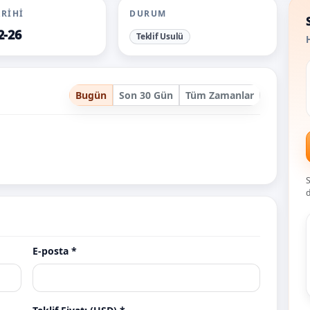
ARIHI
DURUM
2-26
Teklif Usulü
H
Bugün
Son 30 Gün
Tüm Zamanlar
S
d
E-posta *
ancestorhouse.com
atak.ai
avspay.com
if
Teklif
Teklif