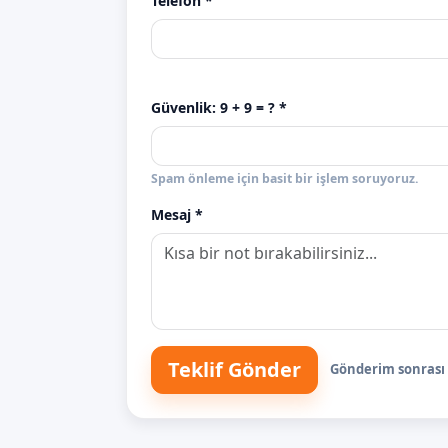
Telefon *
Güvenlik:
9 + 9
= ? *
Spam önleme için basit bir işlem soruyoruz.
Mesaj *
Teklif Gönder
Gönderim sonrası s