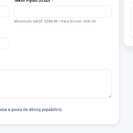
Teklif Fiyatı (USD) *
Minimum teklif: $288.00 • Para birimi: USD ($)
ize e-posta ile dönüş yapabiliriz.