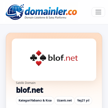
Satılık Domain
blof.net
Kategori
Yabancı & Kısa
Uzantı
.net
Yaş
21 yıl