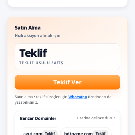
Satın Alma
Hızlı aksiyon almak için
Teklif
TEKLIF USULÜ SATIŞ
Teklif Ver
Satın alma / teklif süreçleri için
WhatsApp
üzerinden de
yazabilirsiniz.
Benzer Domainler
Üzerine gelince durur
avut.com
bdtgame.com
bookhavenst
klif
Teklif
Teklif