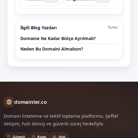
İlgili Blog Yazıları
Tümü
Domaine Ne Kadar Bütçe Ayrılmalı?
Neden Bu Domaini Almalısın?
domainler.co
Domain listeleme ve teklif toplama platformu. Şeffaf
iletişim, hızlı dönüş ve güvenli süreç hedefiyle.
Güvenli
Kolay
Hızlı