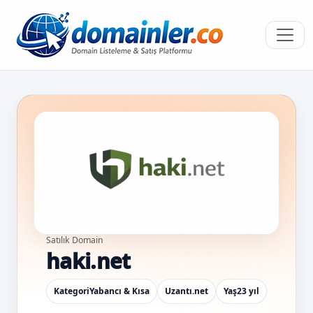
Satılık Domain
haki.net
Kategori
Yabancı & Kısa
Uzantı
.net
Yaş
23 yıl