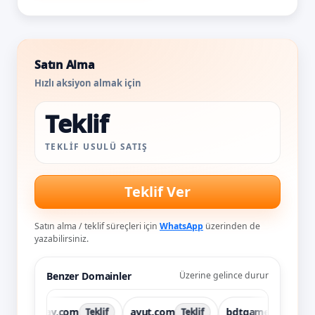
Satın Alma
Hızlı aksiyon almak için
Teklif
TEKLIF USULÜ SATIŞ
Teklif Ver
Satın alma / teklif süreçleri için
WhatsApp
üzerinden de
yazabilirsiniz.
Benzer Domainler
Üzerine gelince durur
avspay.com
avut.com
bdtgame.com
Teklif
Teklif
Teklif