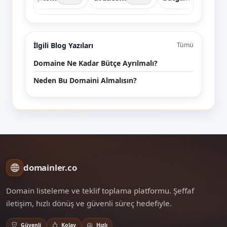
İlgili Blog Yazıları
Tümü
Domaine Ne Kadar Bütçe Ayrılmalı?
Neden Bu Domaini Almalısın?
domainler.co
Domain listeleme ve teklif toplama platformu. Şeffaf
iletişim, hızlı dönüş ve güvenli süreç hedefiyle.
Güvenli
Kolay
Hızlı