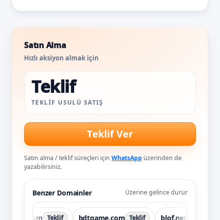
Satın Alma
Hızlı aksiyon almak için
Teklif
TEKLIF USULÜ SATIŞ
Teklif Ver
Satın alma / teklif süreçleri için
WhatsApp
üzerinden de
yazabilirsiniz.
Benzer Domainler
Üzerine gelince durur
avut.com
bdtgame.com
blof.net
bo
Teklif
Teklif
Teklif