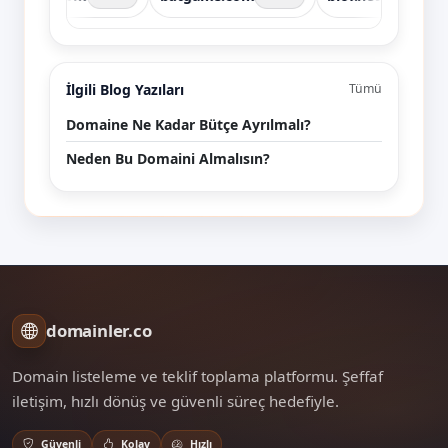
İlgili Blog Yazıları
Tümü
Domaine Ne Kadar Bütçe Ayrılmalı?
Neden Bu Domaini Almalısın?
domainler.co
Domain listeleme ve teklif toplama platformu. Şeffaf
iletişim, hızlı dönüş ve güvenli süreç hedefiyle.
Güvenli
Kolay
Hızlı