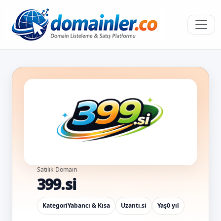
Satılık Domain
399.si
Kategori
Yabancı & Kısa
Uzantı
.si
Yaş
0 yıl