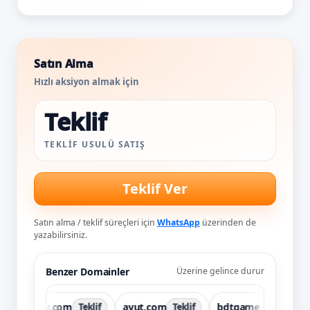
Satın Alma
Hızlı aksiyon almak için
Teklif
TEKLIF USULÜ SATIŞ
Teklif Ver
Satın alma / teklif süreçleri için
WhatsApp
üzerinden de
yazabilirsiniz.
Benzer Domainler
Üzerine gelince durur
avspay.com
avut.com
bdtgame.com
Teklif
Teklif
Teklif