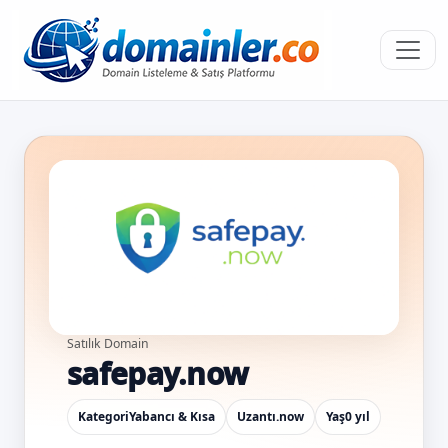
Satılık Domain
safepay.now
Kategori
Yabancı & Kısa
Uzantı
.now
Yaş
0 yıl