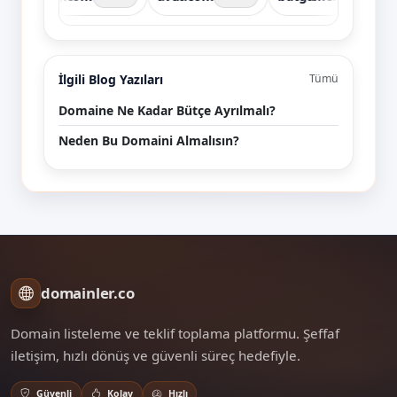
İlgili Blog Yazıları
Tümü
Domaine Ne Kadar Bütçe Ayrılmalı?
Neden Bu Domaini Almalısın?
domainler.co
Domain listeleme ve teklif toplama platformu. Şeffaf
iletişim, hızlı dönüş ve güvenli süreç hedefiyle.
Güvenli
Kolay
Hızlı