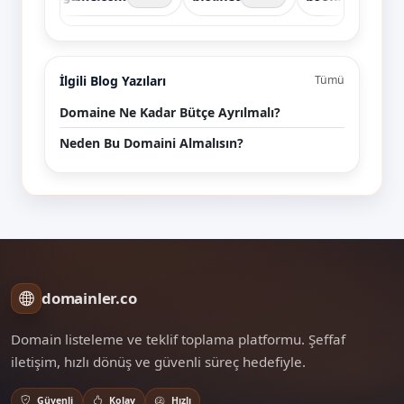
İlgili Blog Yazıları
Tümü
Domaine Ne Kadar Bütçe Ayrılmalı?
Neden Bu Domaini Almalısın?
domainler.co
Domain listeleme ve teklif toplama platformu. Şeffaf
iletişim, hızlı dönüş ve güvenli süreç hedefiyle.
Güvenli
Kolay
Hızlı