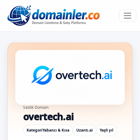
Satılık Domain
overtech.ai
Kategori
Yabancı & Kısa
Uzantı
.ai
Yaş
0 yıl