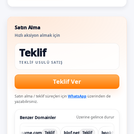
Satın Alma
Hızlı aksiyon almak için
Teklif
TEKLIF USULÜ SATIŞ
Teklif Ver
Satın alma / teklif süreçleri için
WhatsApp
üzerinden de
yazabilirsiniz.
Benzer Domainler
Üzerine gelince durur
bdtgame.com
blof.net
bookhavenstore.c
Teklif
Teklif