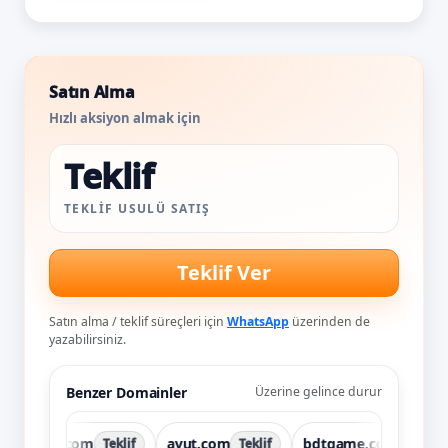
Satın Alma
Hızlı aksiyon almak için
Teklif
TEKLIF USULÜ SATIŞ
Teklif Ver
Satın alma / teklif süreçleri için
WhatsApp
üzerinden de
yazabilirsiniz.
Benzer Domainler
Üzerine gelince durur
vspay.com
avut.com
bdtgame.com
Teklif
Teklif
Teklif