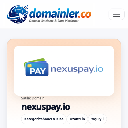
Satılık Domain
nexuspay.io
Kategori
Yabancı & Kısa
Uzantı
.io
Yaş
0 yıl