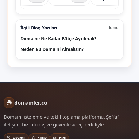
İlgili Blog Yazıları
Tümü
Domaine Ne Kadar Bütçe Ayrılmalı?
Neden Bu Domaini Almalısın?
domainler.co
Domain listeleme ve teklif toplama platformu. Şeffaf
iletişim, hızlı dönüş ve güvenli süreç hedefiyle.
Güvenli
Kolay
Hızlı