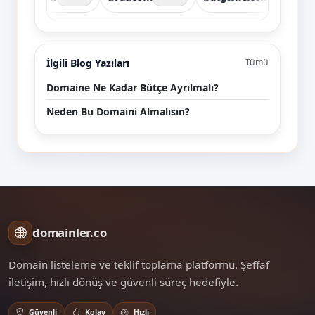
İlgili Blog Yazıları
Tümü
Domaine Ne Kadar Bütçe Ayrılmalı?
Neden Bu Domaini Almalısın?
domainler.co
Domain listeleme ve teklif toplama platformu. Şeffaf
iletişim, hızlı dönüş ve güvenli süreç hedefiyle.
Güvenli
Kolay
Hızlı