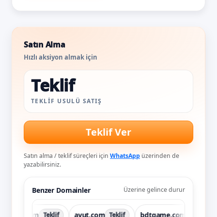
Satın Alma
Hızlı aksiyon almak için
Teklif
TEKLIF USULÜ SATIŞ
Teklif Ver
Satın alma / teklif süreçleri için
WhatsApp
üzerinden de
yazabilirsiniz.
Benzer Domainler
Üzerine gelince durur
pay.com
avut.com
bdtgame.com
bl
Teklif
Teklif
Teklif