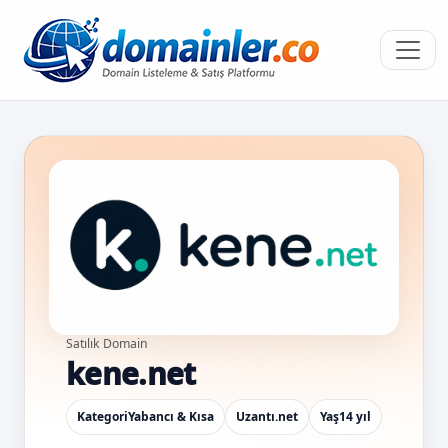
Satılık Domain
kene.net
Kategori
Yabancı & Kısa
Uzantı
.net
Yaş
14 yıl