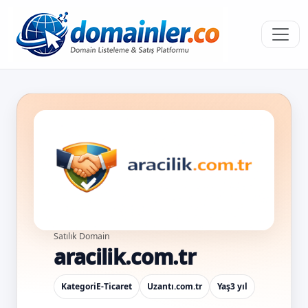
Satılık Domain
aracilik.com.tr
Kategori
E-Ticaret
Uzantı
.com.tr
Yaş
3 yıl