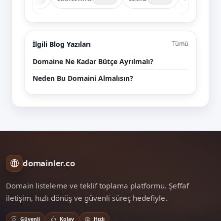
İlgili Blog Yazıları
Tümü
Domaine Ne Kadar Bütçe Ayrılmalı?
Neden Bu Domaini Almalısın?
domainler.co
Domain listeleme ve teklif toplama platformu. Şeffaf
iletişim, hızlı dönüş ve güvenli süreç hedefiyle.
Güvenli
Kolay
Hızlı