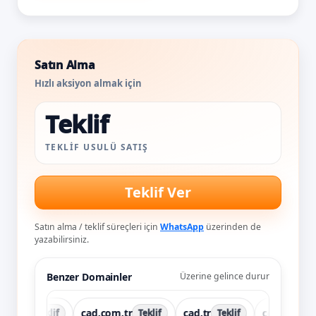
Satın Alma
Hızlı aksiyon almak için
Teklif
TEKLIF USULÜ SATIŞ
Teklif Ver
Satın alma / teklif süreçleri için
WhatsApp
üzerinden de
yazabilirsiniz.
Benzer Domainler
Üzerine gelince durur
.com
cad.com.tr
cad.tr
ccc.com.tr
Teklif
Teklif
Teklif
Te