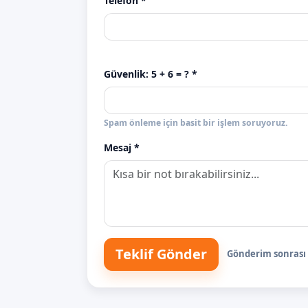
Telefon *
Güvenlik:
5 + 6
= ? *
Spam önleme için basit bir işlem soruyoruz.
Mesaj *
Teklif Gönder
Gönderim sonrası s