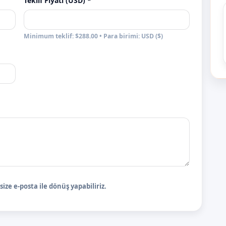
Teklif Fiyatı (USD) *
Minimum teklif: $288.00 • Para birimi: USD ($)
ize e-posta ile dönüş yapabiliriz.