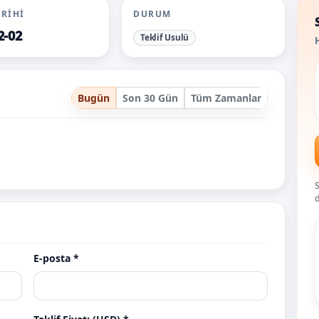
ARIHI
DURUM
2-02
Teklif Usulü
H
Bugün
Son 30 Gün
Tüm Zamanlar
S
d
E-posta *
altmisalti.com.tr
altmisbes.com.tr
al
eklif
Teklif
Teklif