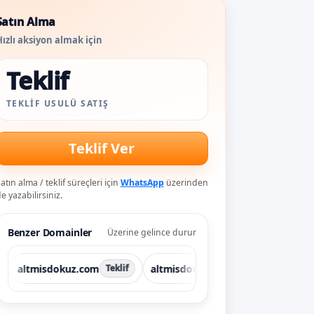
Satın Alma
ızlı aksiyon almak için
Teklif
TEKLIF USULÜ SATIŞ
Teklif Ver
atın alma / teklif süreçleri için
WhatsApp
üzerinden
e yazabilirsiniz.
Benzer Domainler
Üzerine gelince durur
tmisdokuz.com
altmisdort.com
altmisdort.com
Teklif
Teklif