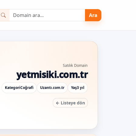
Ara
Satılık Domain
yetmisiki.com.tr
Kategori
Coğrafi
Uzantı
.com.tr
Yaş
3 yıl
← Listeye dön