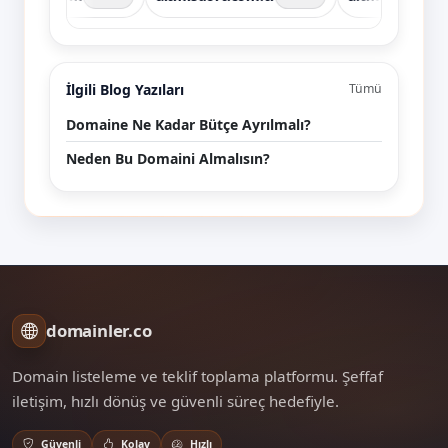
İlgili Blog Yazıları
Tümü
Domaine Ne Kadar Bütçe Ayrılmalı?
Neden Bu Domaini Almalısın?
domainler.co
Domain listeleme ve teklif toplama platformu. Şeffaf
iletişim, hızlı dönüş ve güvenli süreç hedefiyle.
Güvenli
Kolay
Hızlı