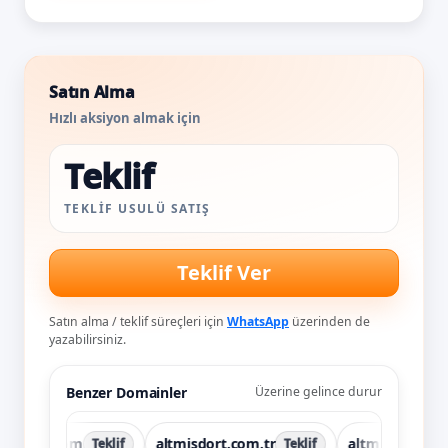
Satın Alma
Hızlı aksiyon almak için
Teklif
TEKLIF USULÜ SATIŞ
Teklif Ver
Satın alma / teklif süreçleri için
WhatsApp
üzerinden de
yazabilirsiniz.
Benzer Domainler
Üzerine gelince durur
dort.com
altmisdort.com.tr
altmisiki.com.tr
Teklif
Teklif
Te