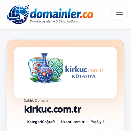
Satılık Domain
kirkuc.com.tr
Kategori
Coğrafi
Uzantı
.com.tr
Yaş
3 yıl