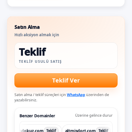
Satın Alma
Hızlı aksiyon almak için
Teklif
TEKLIF USULÜ SATIŞ
Teklif Ver
Satın alma / teklif süreçleri için
WhatsApp
üzerinden de
yazabilirsiniz.
Benzer Domainler
Üzerine gelince durur
altmisdokuz.com
altmisdort.com
altmisdort.
Teklif
Teklif