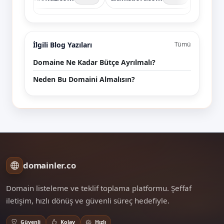
İlgili Blog Yazıları
Tümü
Domaine Ne Kadar Bütçe Ayrılmalı?
Neden Bu Domaini Almalısın?
domainler.co
Domain listeleme ve teklif toplama platformu. Şeffaf
iletişim, hızlı dönüş ve güvenli süreç hedefiyle.
Güvenli
Kolay
Hızlı