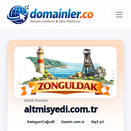
Satılık Domain
altmisyedi.com.tr
Kategori
Coğrafi
Uzantı
.com.tr
Yaş
3 yıl