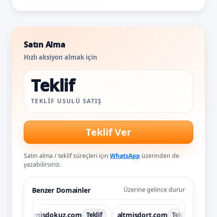
Satın Alma
Hızlı aksiyon almak için
Teklif
TEKLIF USULÜ SATIŞ
Teklif Ver
Satın alma / teklif süreçleri için
WhatsApp
üzerinden de
yazabilirsiniz.
Benzer Domainler
Üzerine gelince durur
altmisdokuz.com
altmisdort.com
altmisdo
Teklif
Teklif