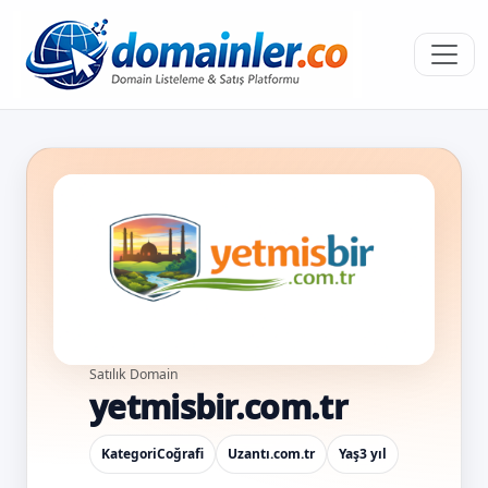
Satılık Domain
yetmisbir.com.tr
Kategori
Coğrafi
Uzantı
.com.tr
Yaş
3 yıl