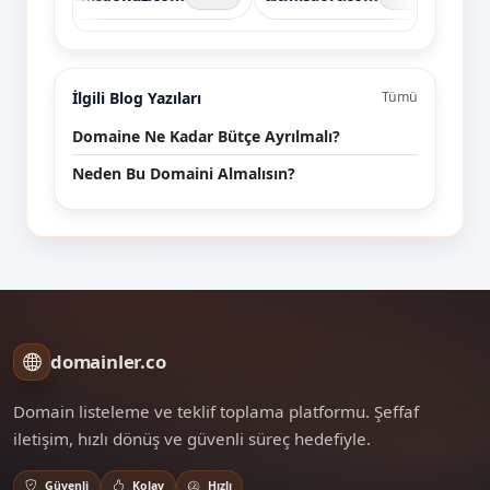
İlgili Blog Yazıları
Tümü
Domaine Ne Kadar Bütçe Ayrılmalı?
Neden Bu Domaini Almalısın?
domainler.co
Domain listeleme ve teklif toplama platformu. Şeffaf
iletişim, hızlı dönüş ve güvenli süreç hedefiyle.
Güvenli
Kolay
Hızlı