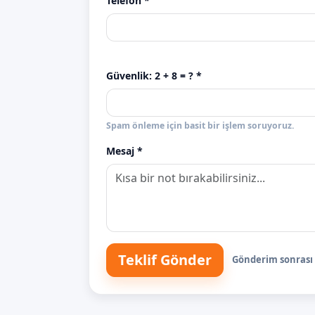
Telefon *
Güvenlik:
2 + 8
= ? *
Spam önleme için basit bir işlem soruyoruz.
Mesaj *
Teklif Gönder
Gönderim sonrası s