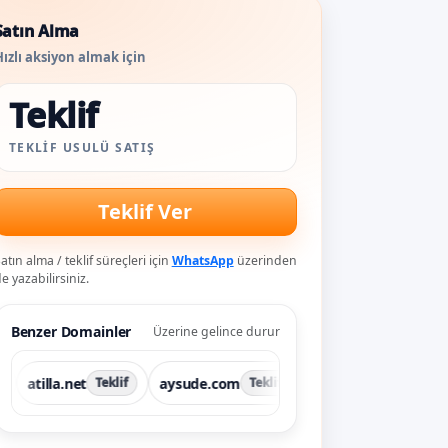
Satın Alma
ızlı aksiyon almak için
Teklif
TEKLIF USULÜ SATIŞ
Teklif Ver
atın alma / teklif süreçleri için
WhatsApp
üzerinden
e yazabilirsiniz.
Benzer Domainler
Üzerine gelince durur
lla.net
aysude.com
bahtiyar.com
be
Teklif
Teklif
Teklif