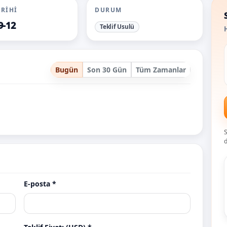
ARIHI
DURUM
9-12
Teklif Usulü
H
Bugün
Son 30 Gün
Tüm Zamanlar
S
d
E-posta *
urrahim.com
asrin.com
asrin.net
ati
Teklif
Teklif
Teklif