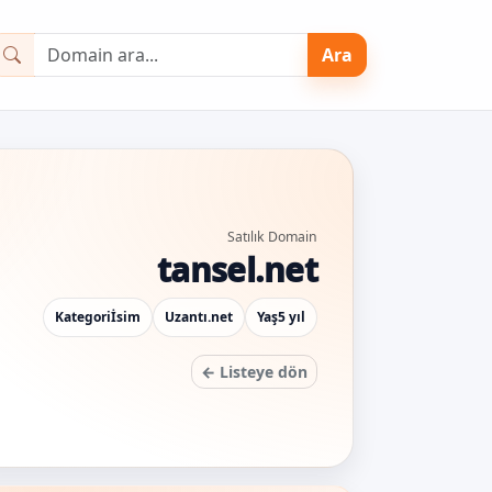
Ara
Satılık Domain
tansel.net
Kategori
İsim
Uzantı
.net
Yaş
5 yıl
← Listeye dön