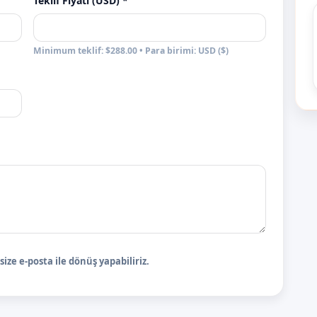
Teklif Fiyatı (USD) *
Minimum teklif: $288.00 • Para birimi: USD ($)
ize e-posta ile dönüş yapabiliriz.