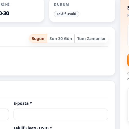
ARIHI
DURUM
0-30
Teklif Usulü
H
Bugün
Son 30 Gün
Tüm Zamanlar
S
d
E-posta *
m
bahtiyar.com
behzat.com
beyzanu
Teklif
Teklif
Teklif
Teklif Fiyatı (USD) *