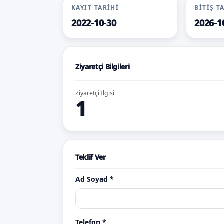
KAYIT TARIHI
BITIŞ T
2022-10-30
2026-1
Ziyaretçi Bilgileri
Ziyaretçi İlgisi
1
Teklif Ver
Ad Soyad *
n.com
asrin.net
atilla.net
aysude.co
Teklif
Teklif
Teklif
Telefon *