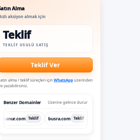
Satın Alma
ızlı aksiyon almak için
Teklif
TEKLIF USULÜ SATIŞ
Teklif Ver
atın alma / teklif süreçleri için
WhatsApp
üzerinden
e yazabilirsiniz.
Benzer Domainler
Üzerine gelince durur
r.com
busra.com
cahit.com
celalet
Teklif
Teklif
Teklif