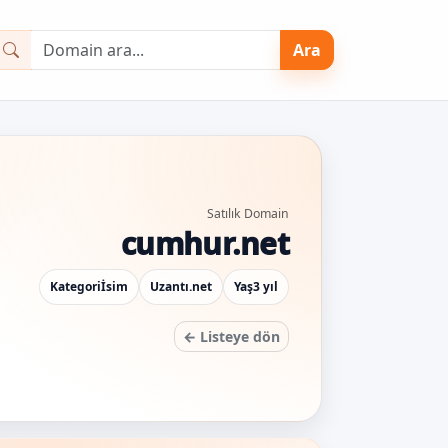
Ara
Satılık Domain
cumhur.net
Kategori
İsim
Uzantı
.net
Yaş
3 yıl
← Listeye dön