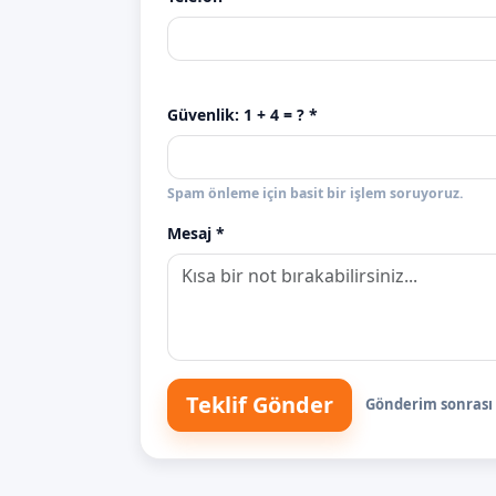
Güvenlik:
1 + 4
= ? *
Spam önleme için basit bir işlem soruyoruz.
Mesaj *
Teklif Gönder
Gönderim sonrası s