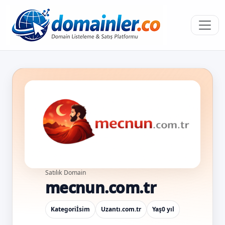
Satılık Domain
mecnun.com.tr
Kategori
İsim
Uzantı
.com.tr
Yaş
0 yıl