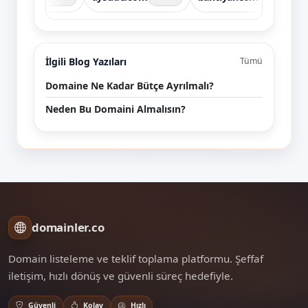
İlgili Blog Yazıları
Tümü
Domaine Ne Kadar Bütçe Ayrılmalı?
Neden Bu Domaini Almalısın?
domainler.co
Domain listeleme ve teklif toplama platformu. Şeffaf
iletişim, hızlı dönüş ve güvenli süreç hedefiyle.
Güvenli
Kolay
Hızlı