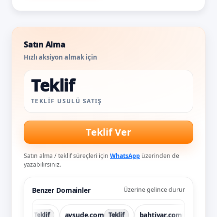
Satın Alma
Hızlı aksiyon almak için
Teklif
TEKLIF USULÜ SATIŞ
Teklif Ver
Satın alma / teklif süreçleri için
WhatsApp
üzerinden de
yazabilirsiniz.
Benzer Domainler
Üzerine gelince durur
la.net
aysude.com
bahtiyar.com
beh
Teklif
Teklif
Teklif