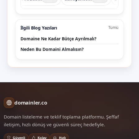
İlgili Blog Yazıları
Tümü
Domaine Ne Kadar Bütçe Ayrılmalı?
Neden Bu Domaini Almalısın?
domainler.co
Domain listeleme ve teklif toplama platformu. Şeffaf
iletişim, hızlı dönüş ve güvenli süreç hedefiyle.
Güvenli
Kolay
Hızlı