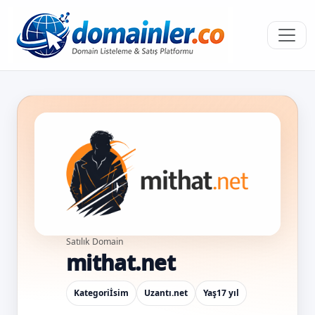
Satılık Domain
mithat.net
Kategori
İsim
Uzantı
.net
Yaş
17 yıl