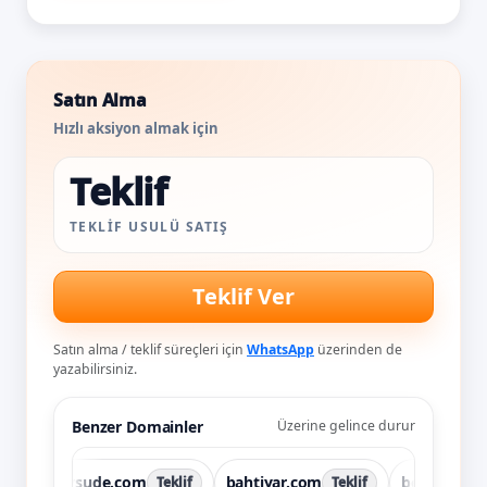
Satın Alma
Hızlı aksiyon almak için
Teklif
TEKLIF USULÜ SATIŞ
Teklif Ver
Satın alma / teklif süreçleri için
WhatsApp
üzerinden de
yazabilirsiniz.
Benzer Domainler
Üzerine gelince durur
aysude.com
bahtiyar.com
behzat.com
Teklif
Teklif
Tek