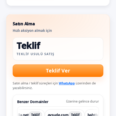
Satın Alma
Hızlı aksiyon almak için
Teklif
TEKLIF USULÜ SATIŞ
Teklif Ver
Satın alma / teklif süreçleri için
WhatsApp
üzerinden de
yazabilirsiniz.
Benzer Domainler
Üzerine gelince durur
atilla.net
aysude.com
bahtiyar.com
Teklif
Teklif
Teklif