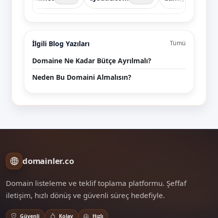
İlgili Blog Yazıları
Tümü
Domaine Ne Kadar Bütçe Ayrılmalı?
Neden Bu Domaini Almalısın?
domainler.co
Domain listeleme ve teklif toplama platformu. Şeffaf
iletişim, hızlı dönüş ve güvenli süreç hedefiyle.
Güvenli
Kolay
Hızlı