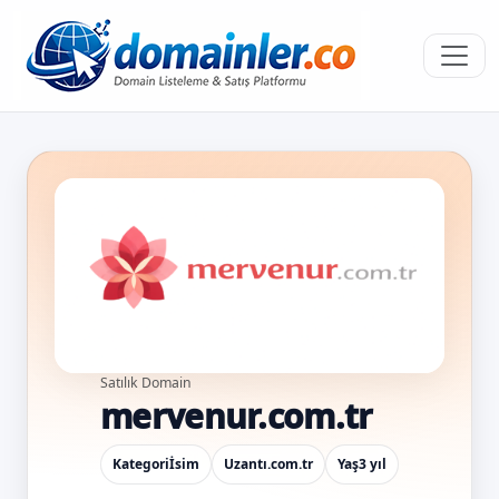
Satılık Domain
mervenur.com.tr
Kategori
İsim
Uzantı
.com.tr
Yaş
3 yıl