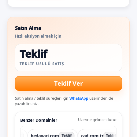
Satın Alma
Hızlı aksiyon almak için
Teklif
TEKLIF USULÜ SATIŞ
Teklif Ver
Satın alma / teklif süreçleri için
WhatsApp
üzerinden de
yazabilirsiniz.
Benzer Domainler
Üzerine gelince durur
tr
bedavaci.com
cad.com.tr
cad.tr
Teklif
Teklif
Teklif