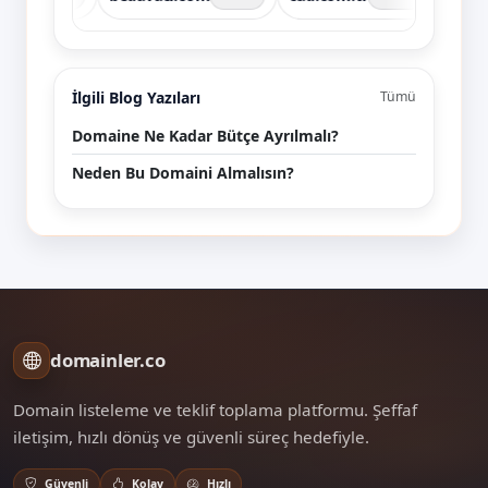
İlgili Blog Yazıları
Tümü
Domaine Ne Kadar Bütçe Ayrılmalı?
Neden Bu Domaini Almalısın?
domainler.co
Domain listeleme ve teklif toplama platformu. Şeffaf
iletişim, hızlı dönüş ve güvenli süreç hedefiyle.
Güvenli
Kolay
Hızlı