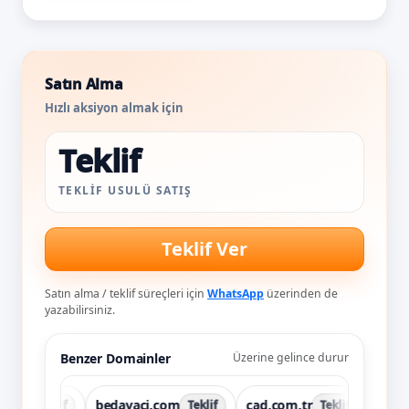
Satın Alma
Hızlı aksiyon almak için
Teklif
TEKLIF USULÜ SATIŞ
Teklif Ver
Satın alma / teklif süreçleri için
WhatsApp
üzerinden de
yazabilirsiniz.
Benzer Domainler
Üzerine gelince durur
.tr
bedavaci.com
cad.com.tr
cad.tr
Teklif
Teklif
Teklif