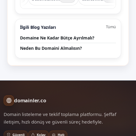
İlgili Blog Yazıları
Tümü
Domaine Ne Kadar Bütçe Ayrılmalı?
Neden Bu Domaini Almalısın?
domainler.co
Domain listeleme ve teklif toplama platformu. Şeffaf
iletişim, hızlı dönüş ve güvenli süreç hedefiyle.
Güvenli
Kolay
Hızlı