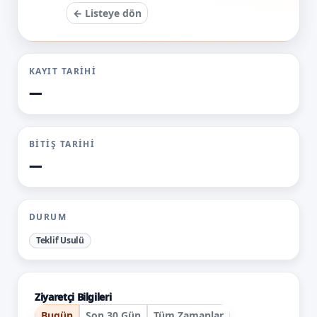
← Listeye dön
KAYIT TARIHI
—
BITIŞ TARIHI
—
DURUM
Teklif Usulü
Ziyaretçi Bilgileri
Bugün
Son 30 Gün
Tüm Zamanlar