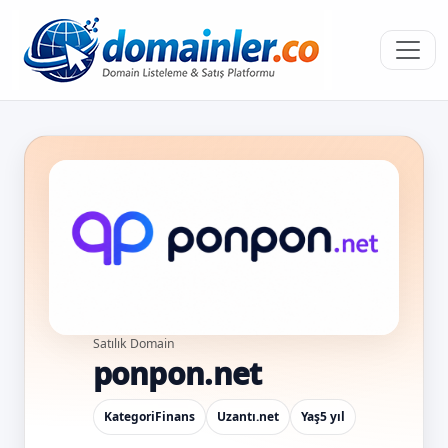
Satılık Domain
ponpon.net
Kategori
Finans
Uzantı
.net
Yaş
5 yıl