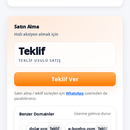
Satın Alma
Hızlı aksiyon almak için
Teklif
TEKLIF USULÜ SATIŞ
Teklif Ver
Satın alma / teklif süreçleri için
WhatsApp
üzerinden de
yazabilirsiniz.
Benzer Domainler
Üzerine gelince durur
n.co
dolar.org
e-bordro.com
e-cuzd
Teklif
Teklif
Teklif