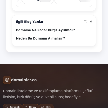
İlgili Blog Yazıları
Tümü
Domaine Ne Kadar Bütçe Ayrılmalı?
Neden Bu Domaini Almalısın?
domainler.co
Domain listeleme ve teklif toplama platformu. Şeffaf
iletişim, hızlı dönüş ve güvenli süreç hedefiyle.
Güvenli
Kolay
Hızlı