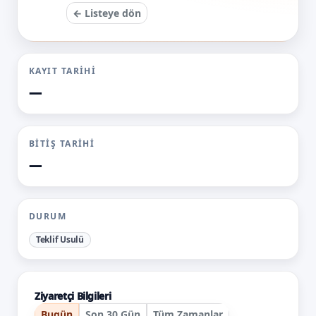
← Listeye dön
KAYIT TARIHI
—
BITIŞ TARIHI
—
DURUM
Teklif Usulü
Ziyaretçi Bilgileri
Bugün
Son 30 Gün
Tüm Zamanlar