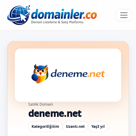
Satılık Domain
deneme.net
Kategori
Eğitim
Uzantı
.net
Yaş
3 yıl