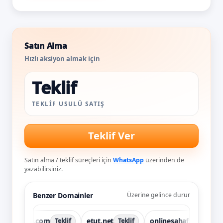
Satın Alma
Hızlı aksiyon almak için
Teklif
TEKLIF USULÜ SATIŞ
Teklif Ver
Satın alma / teklif süreçleri için
WhatsApp
üzerinden de
yazabilirsiniz.
Benzer Domainler
Üzerine gelince durur
dilekce.com
etut.net
onlinesahaf.com
Teklif
Teklif
Tekli