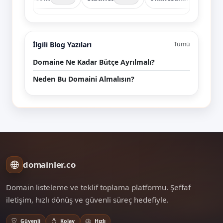
İlgili Blog Yazıları
Tümü
Domaine Ne Kadar Bütçe Ayrılmalı?
Neden Bu Domaini Almalısın?
domainler.co
Domain listeleme ve teklif toplama platformu. Şeffaf
iletişim, hızlı dönüş ve güvenli süreç hedefiyle.
Güvenli
Kolay
Hızlı