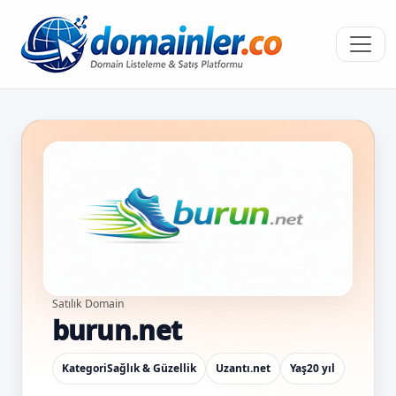
Satılık Domain
burun.net
Kategori
Sağlık & Güzellik
Uzantı
.net
Yaş
20 yıl