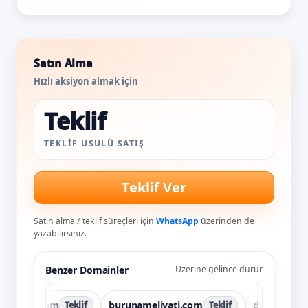
Satın Alma
Hızlı aksiyon almak için
Teklif
TEKLIF USULÜ SATIŞ
Teklif Ver
Satın alma / teklif süreçleri için
WhatsApp
üzerinden de
yazabilirsiniz.
Benzer Domainler
Üzerine gelince durur
burun.com
burunameliyati.com
dogumkocu.
Teklif
Teklif