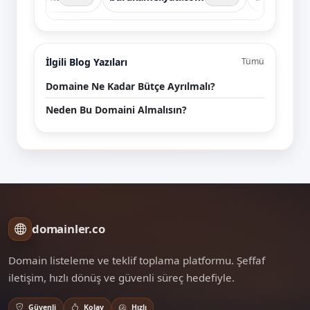
İlgili Blog Yazıları
Tümü
Domaine Ne Kadar Bütçe Ayrılmalı?
Neden Bu Domaini Almalısın?
domainler.co
Domain listeleme ve teklif toplama platformu. Şeffaf
iletişim, hızlı dönüş ve güvenli süreç hedefiyle.
Güvenli
Kolay
Hızlı