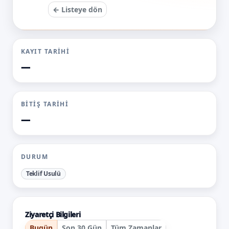
← Listeye dön
KAYIT TARIHI
—
BITIŞ TARIHI
—
DURUM
Teklif Usulü
Ziyaretçi Bilgileri
Bugün
Son 30 Gün
Tüm Zamanlar